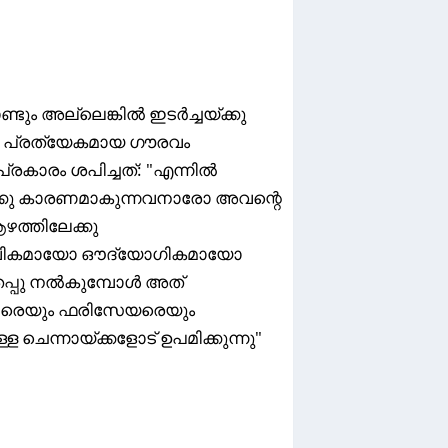
ടും അല്ലെങ്കിൽ ഇടർച്ചയ്ക്കു
ു പ്രത്യേകമായ ഗൗരവം
രകാരം ശപിച്ചത്: "എന്നിൽ
്ക്കു കാരണമാകുന്നവനാരോ അവന്റെ
ഴത്തിലേക്കു
സ്വാഭാവികമായോ ഔദ്യോഗികമായോ
ർ ഉതപ്പു നൽകുമ്പോൾ അത്
്ഞരെയും ഫരിസേയരെയും
ള ചെന്നായ്ക്കളോട്‌ ഉപമിക്കുന്നു"