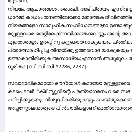
തുടർന്ന്,
നിയമം, ആചാരങ്ങൾ , ശൈലി, അഭിപ്രായം എന്നിവ 
ധാർമ്മികാധഃപതനത്തിലേക്കോ മതാത്മക ജീവിതത്തിന്
നിയമങ്ങളോ സാമൂഹിക സംവിധാനങ്ങളോ ഉണ്ടാക്കുന്നവർ 
മറ്റുള്ളവരെ തെറ്റിലേക്ക്‌ നയിക്കത്തക്കവണ്ണം തന്റെ
ഏതൊരാളും ഉതപ്പിനു കുറ്റക്കാരനാകുകയും, പ്ര
പ്രോത്സാഹിപ്പിച്ച തിന്മയ്ക്കു ഉത്തരവാദിയാകുകയു
ഉണ്ടാകാതിരിക്കുക അസാധ്യം;എന്നാൽ ആരുമൂലം 
ദുരിതം! [സി സി സി #2286, 2287]
സ്വാഭാവികമായോ ഔദ്യോഗികമായോ മറ്റുള്ളവരെ പഠിപ
കടപ്പെട്ടവർ :"ക്രിസ്തുവിന്റെ പ്രത്യാഗമനം വരെ സഭ
പഠിപ്പിക്കുകയും വിശുദ്ധീകരിക്കുകയും ചെയ്തുകൊ
അപ്പസ്തോലന്മാരുടെ പിൻഗാമികളാണ് മെത്രാന്മാരു