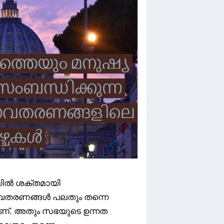
യിൽ ശക്തമായി
ര അവതരണങ്ങൾ പലതും തന്നെ
ാണ്. അതും സഭയുടെ ഉന്നത