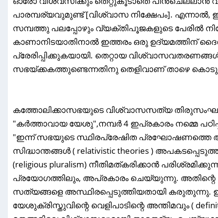
ഓരോ വിശ്വസിക്കും തെറ്റുകൂടാതെ പിൻചെല്ലാൻ വിശ
പാരമ്പര്യവുമുണ്ട് [വിശ്വാസ നിക്ഷേപം]. എന്നാൽ,
സമ്പത്തു പലപ്പോഴും വ്യക്തിപൂജകളുടെ പേരിൽ നിഷ
കാണാനിടയാതിനാൽ ഇത്തരം ഒരു ഉദ്യമത്തിന് 
പ്രേരിപ്പിക്കുകയായി. തെറ്റായ വിശ്വാസവതരണങ്ങ
സഭയ്ക്കകത്തുണ്ടെന്നതിനു തെളിവാണ് താഴെ കൊടുത്ത
കത്തോലിക്കാസഭയുടെ വിശ്വാസസത്യ തിരുസംഘത
"കർത്താവായ യേശു",നമ്പർ 4 ഇപ്രകാരം നമ്മെ പഠിപ്പിക
"ഇന്ന് സഭയുടെ സ്ഥിരപ്രേഷിത പ്രഘോഷണത്തെ
സിദ്ധാന്തങ്ങൾ ( relativistic theories ) അപകടപ്പെടുത
(religious pluralism) നീതിമത്കരിക്കാൻ പരിശ്രമിക്ക
പ്രയോഗത്തിലും, അപ്രകാരം ചെയ്യുന്നു. അതിന്റ
സത്യങ്ങളെ അസ്ഥിരപ്പെടുത്തിയതായി കരുതുന്നു.
യേശുക്രിസ്തുവിന്റെ വെളിപാടിന്റെ അന്തിമവും ( defi