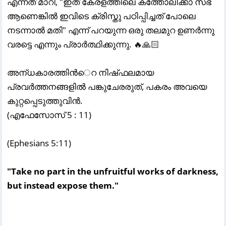
എന്നത് മാറി, "ഇത് കേരളത്തിലെ കത്തോലിക്കാ സഭ
ആണെങ്കിൽ ഇവിടെ ക്രിസ്തു പഠിപ്പിച്ചത് പോലെ
നടന്നാൽ മതി" എന്ന് പറയുന്ന ഒരു തലമുറ ഉണർന്നു
വരട്ടെ എന്നും പ്രാർത്ഥിക്കുന്നു. 🔥🙏🏻
അന്‌ധകാരത്തിന്‍െറ നിഷ്‌ഫലമായ
പ്രവര്‍ത്തനങ്ങളില്‍ പങ്കുചേരരുത്‌, പകരം അവയെ
കുറ്റപ്പെടുത്തുവിന്‍.
(എഫേസോസ്‌ 5 : 11)
(Ephesians 5:11)
"Take no part in the unfruitful works of darkness,
but instead expose them."