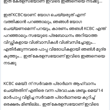
ഇത് കേരളസഭയാണ് ഇവിടെ ഇങ്ങനെയെ നടക്കു...
ഇത് KCBCയാണ്. യോഗ ചെയ്യരുത് എന്ന്
വത്തിക്കാൻ പറഞ്ഞാലും, ഞങ്ങൾ യോഗ
ചെയ്യണമെന്ന് പറയും, കാരണം ഞങൾ KCBC എന്ത്
പറഞ്ഞാലും സഭയുടെ പ്രബോധനം അറിയാത്ത
വിഡ്ഢികളായ വിശ്വാസികൾ വിശ്വസിച്ചോളും...
എതിർക്കുന്നവരെ പാപ്പ വിരോധികളായി ഞങ്ൾ മുദ്ര
കുത്തും... ഇത് കേരളസഭയാണ് ഇവിടെ ഇങ്ങനെയെ
നടക്കു
KCBC മെയ്3 ന് സർവമത പ്രാർഥന ആഹ്വാനം
ചെയ്തതിന് എതിരെ വന്ന പ്രവാചക ശബ്ദം മെയ് 14
മാർപാപ്പ വിളിച്ച സർവമത പ്രാർഥനയെ കുറിച്ച്
ഒരക്ഷരം മിണ്ടില്ല.. ഇത് കേരളസഭയാണ് ഇവിടെ