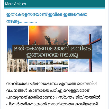
More Articles
ഇത് കേരളസഭയാണ് ഇവിടെ ഇങ്ങനെയെ
നടക്കു...............
സുവിശേഷ പ്രഘോഷണം എന്നാൽ ബൈബിൾ
വചനങ്ങൾ കാണാതെ പഠിച്ചു മറ്റുള്ളവരോട്
പറയുന്നത് മാത്രമാണോ ? സ്വന്തം ജീവിതത്തിൽ
പ്രവർത്തികമാക്കാൻ സാധിക്കാത്ത കാര്യങ്ങൾ