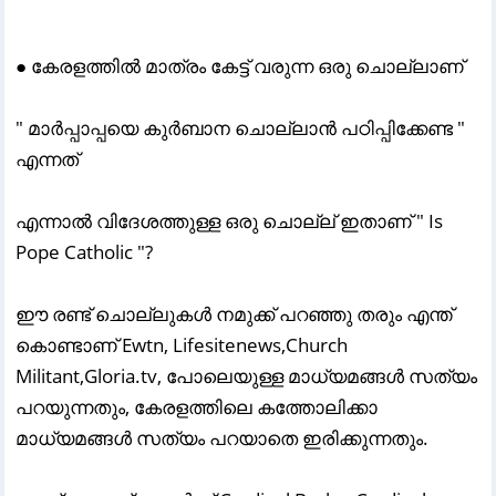
● കേരളത്തിൽ മാത്രം കേട്ട് വരുന്ന ഒരു ചൊല്ലാണ്
" മാർപ്പാപ്പയെ കുർബാന ചൊല്ലാൻ പഠിപ്പിക്കേണ്ട "
എന്നത്
എന്നാൽ വിദേശത്തുള്ള ഒരു ചൊല്ല് ഇതാണ് " Is
Pope Catholic "?
ഈ രണ്ട് ചൊല്ലുകൾ നമുക്ക് പറഞ്ഞു തരും എന്ത്
കൊണ്ടാണ് Ewtn, Lifesitenews,Church
Militant,Gloria.tv, പോലെയുള്ള മാധ്യമങ്ങൾ സത്യം
പറയുന്നതും, കേരളത്തിലെ കത്തോലിക്കാ
മാധ്യമങ്ങൾ സത്യം പറയാതെ ഇരിക്കുന്നതും.