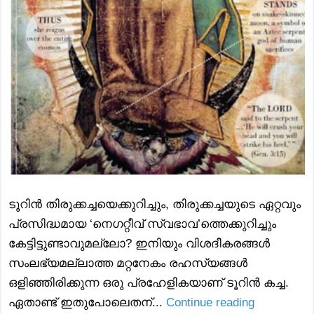
ടൂറിൻ തിരുക്കച്ചയെക്കുറിച്ചും, തിരുക്കച്ചയുടെ ഏറ്റവും
പ്രസിദ്ധമായ ‘നെഗറ്റീവ് സ്വഭാവ’ത്തെക്കുറിച്ചും
കേട്ടിട്ടുണ്ടാവുമല്ലോ? ഇനിയും വിശദീകരങ്ങൾ
സംലഭ്യമല്ലാത്ത മറ്റനേകം രഹസ്യങ്ങൾ
ഒളിഞ്ഞിരിക്കുന്ന ഒരു പ്രഹേളികയാണ് ടൂറിൻ കച്ച.
ഏതാണ്ട് ഇതുപോലെതന്...
Continue reading