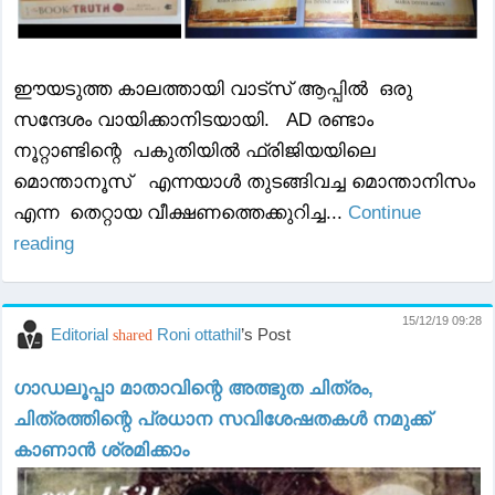
ഈയടുത്ത കാലത്തായി വാട്‍സ് ആപ്പിൽ ഒരു
സന്ദേശം വായിക്കാനിടയായി. AD രണ്ടാം
നൂറ്റാണ്ടിന്റെ പകുതിയിൽ ഫ്രിജിയയിലെ
മൊന്താനൂസ് എന്നയാൾ തുടങ്ങിവച്ച മൊന്താനിസം
എന്ന തെറ്റായ വീക്ഷണത്തെക്കുറിച്ച...
Continue
reading
15/12/19 09:28
Editorial
Roni ottathil
’s Post
shared
ഗാഡലൂപ്പാ മാതാവിന്റെ അത്ഭുത ചിത്രം,
ചിത്രത്തിന്റെ പ്രധാന സവിശേഷതകൾ നമുക്ക്
കാണാൻ ശ്രമിക്കാം