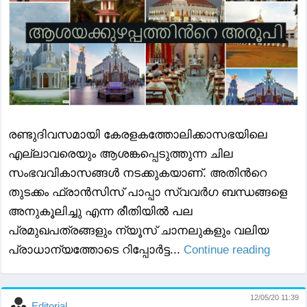
രണ്ടുദിവസമായി കേരളകത്തോലിക്കാസഭയിലെ
എല്ലാവരെയും ആശങ്കപ്പെടുത്തുന്ന ചില
സംഭവവികാസങ്ങൾ നടക്കുകയാണ്. അതിൻറെ
തുടക്കം ഫ്രാൻസിസ് പാപ്പാ സ്വവർഗ ബന്ധങ്ങളെ
അനുകൂലിച്ചു എന്ന രീതിയിൽ പല
പ്രമുഖപത്രങ്ങളും ന്യൂസ് ചാനലുകളും വലിയ
പ്രാധാന്യത്തോടെ റിപ്പോർട്ട...
Continue reading
12/05/20 11:39
Editorial