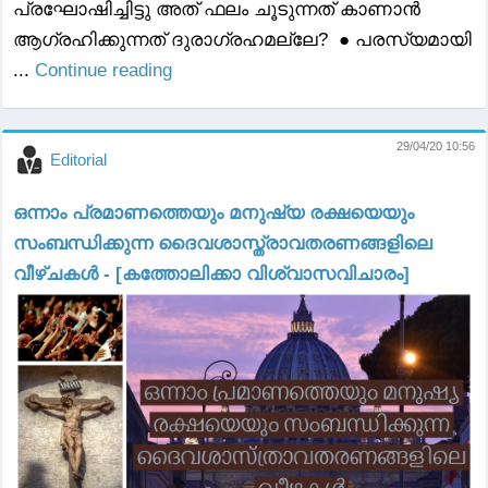
പ്രഘോഷിച്ചിട്ടു അത് ഫലം ചൂടുന്നത് കാണാൻ
ആഗ്രഹിക്കുന്നത് ദുരാഗ്രഹമല്ലേ? ● പരസ്യമായി
...
Continue reading
29/04/20 10:56
Editorial
ഒന്നാം പ്രമാണത്തെയും മനുഷ്യ രക്ഷയെയും
സംബന്ധിക്കുന്ന ദൈവശാസ്ത്രാവതരണങ്ങളിലെ
വീഴ്ചകൾ - [കത്തോലിക്കാ വിശ്വാസവിചാരം]