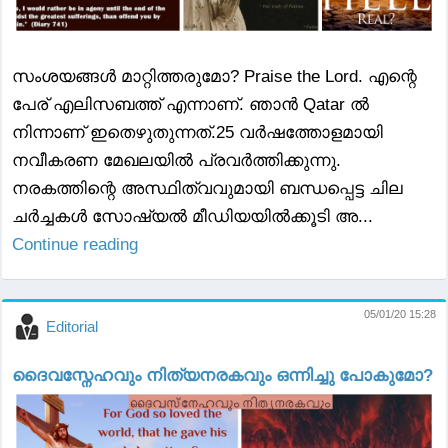
സംശയങ്ങൾ മാറ്റിത്തരുമോ? Praise the Lord. എന്റെ
പേര് എലിസബത്ത് എന്നാണ്. ഞാൻ Qatar ൽ
നിന്നാണ് ഇതെഴുതുന്നത്.25 വർഷത്തോളമായി
നവീകരണ മേഖലയിൽ പ്രവർത്തിക്കുന്നു.
നരകത്തിന്റെ അസ്ഥിത്വവുമായി ബന്ധപ്പെട്ട ചില
ചർച്ചകൾ സോഷ്യൽ മീഡിയയിൽക്കൂടി അ...
Continue reading
05/01/20 15:28
Editorial
ദൈവസ്നേഹവും നിത്യനരകവും ഒന്നിച്ചു പോകുമോ?