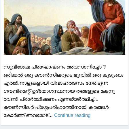
സുവിശേഷ പ്രഘോഷണം അവസാനിച്ചോ ?
ഒരിക്കൽ ഒരു കൗൺസിലറുടെ മുമ്പിൽ ഒരു കുടുംബം
എത്തി.നാളുകളായി വിവാഹതടസം നേരിടുന്ന
ഗവൺമെന്റ് ഉദ്യോഗസ്ഥനായ തങ്ങളുടെ മകനു
വേണ്ടി പ്രാർത്ഥിക്കണം എന്നഭ്യർത്ഥിച്ച്...
കൗൺസിലർ പ്രശ്നപരിഹാത്തിനായി കരങ്ങൾ
കോർത്ത് അവരോട്...
Continue reading