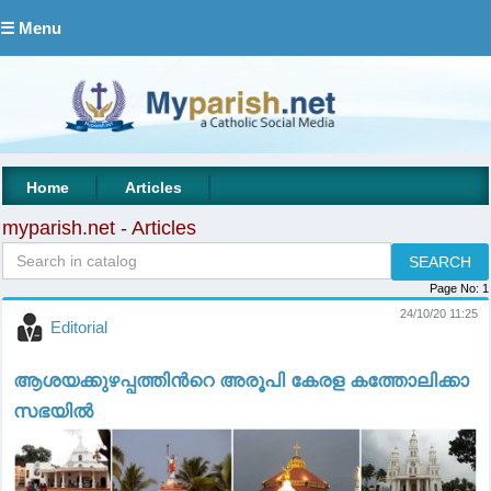
☰ Menu
|
|
Home
Articles
myparish.net - Articles
Page No:
1
24/10/20 11:25
Editorial
ആശയക്കുഴപ്പത്തിൻറെ അരൂപി കേരള കത്തോലിക്കാ
സഭയിൽ