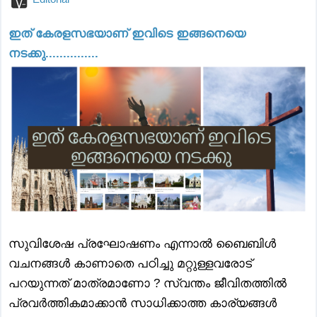
ഇത് കേരളസഭയാണ് ഇവിടെ ഇങ്ങനെയെ
നടക്കു...............
സുവിശേഷ പ്രഘോഷണം എന്നാൽ ബൈബിൾ
വചനങ്ങൾ കാണാതെ പഠിച്ചു മറ്റുള്ളവരോട്
പറയുന്നത് മാത്രമാണോ ? സ്വന്തം ജീവിതത്തിൽ
പ്രവർത്തികമാക്കാൻ സാധിക്കാത്ത കാര്യങ്ങൾ