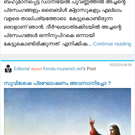
ബഹുമാനപ്പെട്ട ഡാനിയേൽ പൂവണ്ണത്തിൽ അച്ചന്റെ
പ്രസംഗങ്ങളും ബൈബിൾ ക്‌ളാസുകളും എല്ലാം
വളരെ താല്പര്യത്തോടെ കേട്ടുകൊണ്ടിരുന്ന
ഒരാളാണ് ഞാൻ. ദീർഘയാത്രക്കിടയിൽ അച്ചന്റെ
പ്രസംഗങ്ങൾ ഒന്നിനുപിറകെ ഒന്നായി
കേട്ടുകൊണ്ടിരിക്കുന്നത് എനിക്കിഷ...
Continue reading
02/12/19 09:29
Editorial
Kerala.myparish.net
’s Post
shared
സുവിശേഷ പ്രഘോഷണം അവസാനിച്ചോ ?