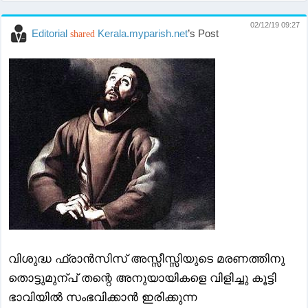
02/12/19 09:27
Editorial
Kerala.myparish.net
’s Post
shared
വിശുദ്ധ ഫ്രാൻസിസ് അസ്സീസ്സിയുടെ മരണത്തിനു
തൊട്ടുമുന്പ് തന്റെ അനുയായികളെ വിളിച്ചു കൂട്ടി
ഭാവിയിൽ സംഭവിക്കാൻ ഇരിക്കുന്ന