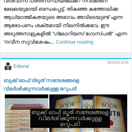
വിശ്വാസ പ്രതിസന്ധിയിലേക്ക്? നവീകരണ
മേഖലയുമായി ബന്ധപ്പെട്ട്, തികഞ്ഞ കത്തോലിക്ക
ആധ്യാത്മികതയുടെ അഭാവം അവിടെയുണ്ട് എന്ന
ആരോപണം ശക്തമായി നിലനിൽക്കവേ, ഈ
അടുത്തനാളുകളിൽ "ഗ്ലോറിയസ് ഗോസ്പൽ" എന്ന
'നവീന സുവിശേഷം...
Continue reading
26/12/19 12:04
Editorial
ബുക്ക് ഓഫ് ട്രൂത് സന്ദേശങ്ങളെ
വിമർശിക്കുന്നവർക്കുള്ള മറുപടി