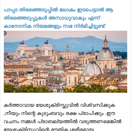
പാപ്പാ തിരഞ്ഞെടുപ്പിൽ ലോകം ഇടപെട്ടാൽ ആ
തിരഞ്ഞെടുപ്പുകൾ അസാധുവാകും എന്ന്
കാനോനിക നിയമങ്ങളും സഭ നിർമിച്ചിട്ടുണ്ട്‌
കർത്താവായ യേശുക്രിസ്തുവിൽ വിശ്വസിക്കുക
,നീയും നിന്റെ കുടുംബവും രക്ഷ പ്രാപിക്കും .ഈ
വചനം നമ്മൾ പ്രാബല്യത്തിൽ വരുത്തണമെങ്കിൽ
യേശുക്രിസ്തുവിന്റെ മൗതിക ശരീരമായ