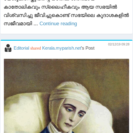
കാതോലികവും സ്ലൈഹീകവും ആയ സഭയിൽ
വിശ്വസിച്ചു ജീവിച്ചുകൊണ്ട് സഭയിലെ കൂദാശകളിൽ
സജീവമായി ...
Continue reading
02/12/19 09:28
Editorial
Kerala.myparish.net
’s Post
shared