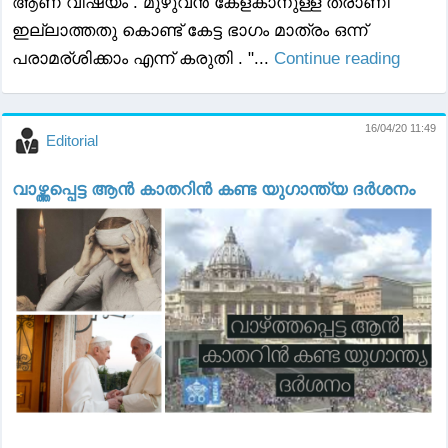
ആണ് വിഷയം . മുഴുവൻ കേള്കാനുള്ള ത്രാണി
ഇല്ലാത്തതു കൊണ്ട് കേട്ട ഭാഗം മാത്രം ഒന്ന്
പരാമര്ശിക്കാം എന്ന് കരുതി . "...
Continue reading
16/04/20 11:49
Editorial
വാഴ്ത്തപ്പെട്ട ആൻ കാതറിൻ കണ്ട യുഗാന്ത്യ ദർശനം