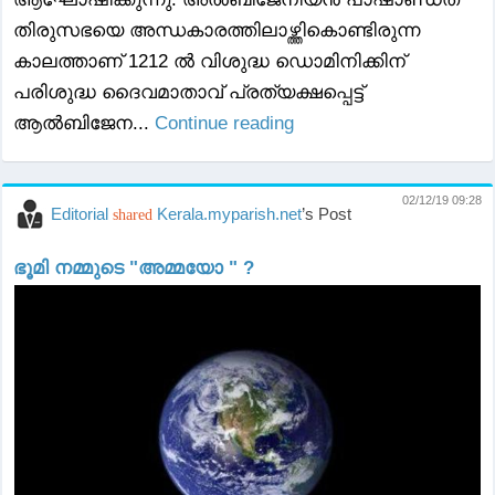
തിരുസഭയെ അന്ധകാരത്തിലാഴ്ത്തികൊണ്ടിരുന്ന
കാലത്താണ് 1212 ൽ വിശുദ്ധ ഡൊമിനിക്കിന്
പരിശുദ്ധ ദൈവമാതാവ് പ്രത്യക്ഷപ്പെട്ട്
ആൽബിജേന...
Continue reading
02/12/19 09:28
Editorial
Kerala.myparish.net
’s Post
shared
ഭൂമി നമ്മുടെ "അമ്മയോ " ?