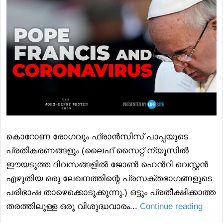
കൊറോണ രോഗവും ഫ്രാൻസിസ് പാപ്പയുടെ
പ്രതികരണങ്ങളും (ലൈഫ് സൈറ്റ് ന്യൂസിൽ
ഈയടുത്ത ദിവസങ്ങളിൽ ജോൺ ഹെൻറി വെസ്റ്റൻ
എഴുതിയ ഒരു ലേഖനത്തിന്റെ പ്രസക്തഭാഗങ്ങളുടെ
പരിഭാഷ താഴെക്കൊടുക്കുന്നു.) ഒട്ടും പ്രതീക്ഷിക്കാത്ത
തരത്തിലുള്ള ഒരു വിശുദ്ധവാരം...
Continue reading