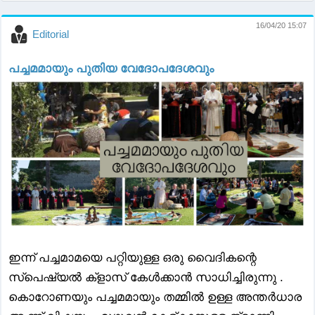
16/04/20 15:07
Editorial
പച്ചമമായും പുതിയ വേദോപദേശവും
ഇന്ന് പച്ചമാമയെ പറ്റിയുള്ള ഒരു വൈദികന്റെ
സ്പെഷ്യൽ ക്‌ളാസ് കേൾക്കാൻ സാധിച്ചിരുന്നു .
കൊറോണയും പച്ചമമായും തമ്മിൽ ഉള്ള അന്തർധാര