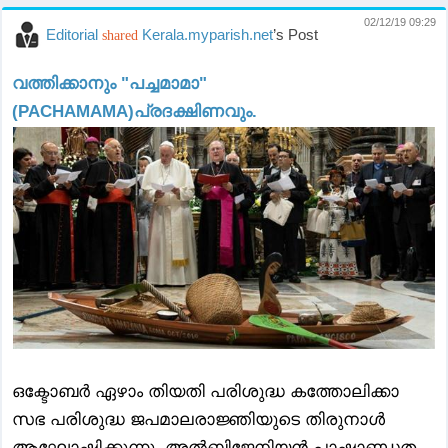
02/12/19 09:29
Editorial
Kerala.myparish.net
’s Post
shared
വത്തിക്കാനും "പച്ചമാമാ"
(PACHAMAMA)പ്രദക്ഷിണവും.
ഒക്ടോബർ ഏഴാം തിയതി പരിശുദ്ധ കത്തോലിക്കാ
സഭ പരിശുദ്ധ ജപമാലരാജ്ഞിയുടെ തിരുനാൾ
ആഘോഷിക്കുന്നു. അൽബിജേനിയൻ പാഷാണ്ഡത