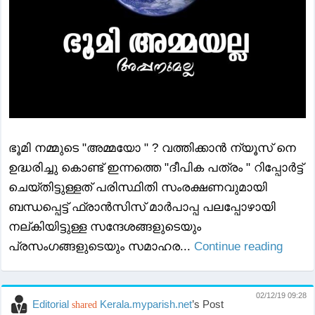
ഭൂമി നമ്മുടെ "അമ്മയോ " ? വത്തിക്കാൻ ന്യൂസ് നെ
ഉദ്ധരിച്ചു കൊണ്ട് ഇന്നത്തെ "ദീപിക പത്രം " റിപ്പോർട്ട്
ചെയ്തിട്ടുള്ളത് പരിസ്ഥിതി സംരക്ഷണവുമായി
ബന്ധപ്പെട്ട് ഫ്രാൻസിസ് മാർപാപ്പ പലപ്പോഴായി
നല്കിയിട്ടുള്ള സന്ദേശങ്ങളുടെയും
പ്രസംഗങ്ങളുടെയും സമാഹര...
Continue reading
02/12/19 09:28
Editorial
Kerala.myparish.net
’s Post
shared