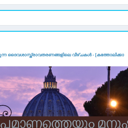
ുന്ന ദൈവശാസ്ത്രാവതരണങ്ങളിലെ വീഴ്ചകൾ - [കത്തോലിക്കാ