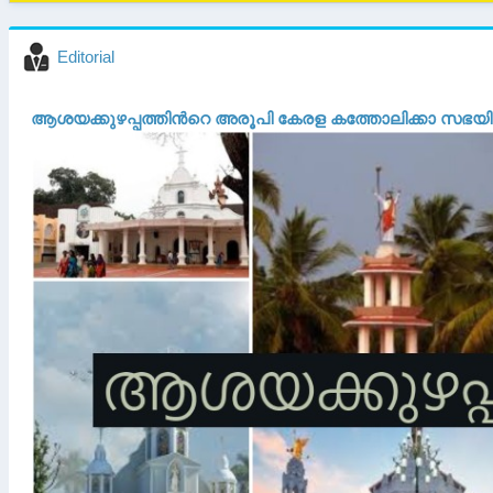
Editorial
ആശയക്കുഴപ്പത്തിൻറെ അരൂപി കേരള കത്തോലിക്കാ സഭയ