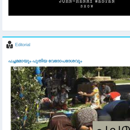
Editorial
പച്ചമമായും പുതിയ വേദോപദേശവും