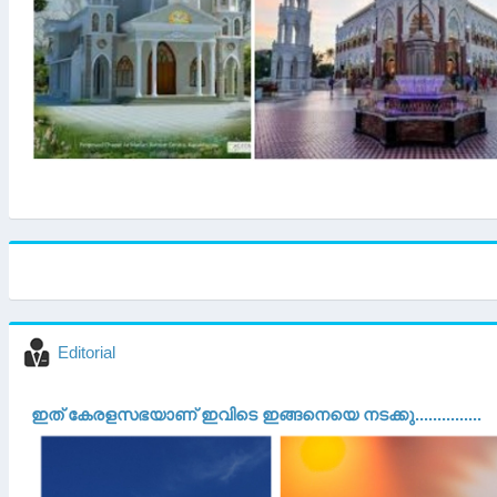
Editorial
ഇത് കേരളസഭയാണ് ഇവിടെ ഇങ്ങനെയെ നടക്കു...............