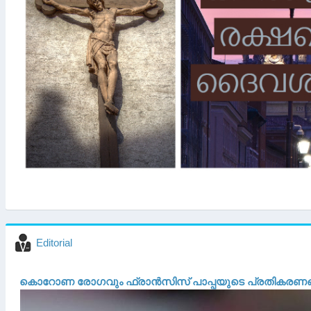
Editorial
കൊറോണ രോഗവും ഫ്രാൻസിസ് പാപ്പയുടെ പ്രതികരണങ്